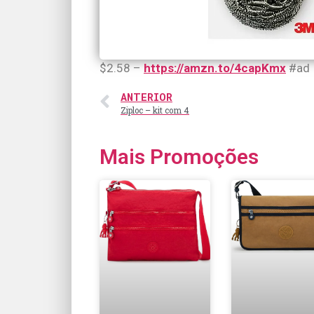
$2.58 –
https://amzn.to/4capKmx
#ad
ANTERIOR
Ziploc – kit com 4
Mais Promoções