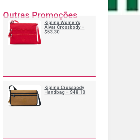
Outras Promoções
Kipling Women’s
Alvar Crossbody –
$53.30
Kipling Crossbody
Handbag – $48.10