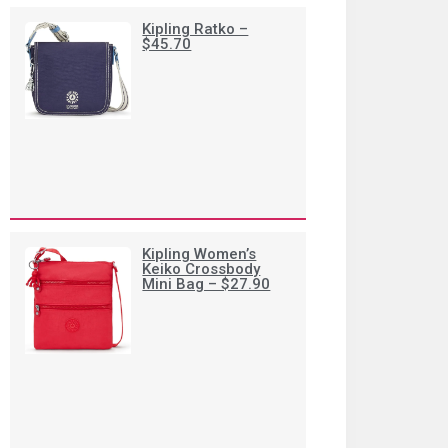
Kipling Ratko –
$45.70
Kipling Women’s
Keiko Crossbody
Mini Bag – $27.90