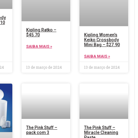
ody
.10
Kipling Ratko –
Kipling Women’s
$45.70
Keiko Crossbody
Mini Bag – $27.90
SAIBA MAIS »
SAIBA MAIS »
024
13 de março de 2024
13 de março de 2024
The Pink Stuff –
The Pink Stuff –
pack com 3
Miracle Cleaning
Paste